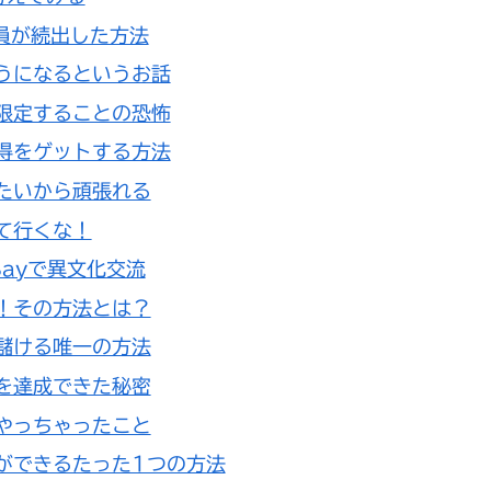
員が続出した方法
うになるというお話
限定することの恐怖
得をゲットする方法
たいから頑張れる
て行くな！
ayで異文化交流
！その方法とは？
儲ける唯一の方法
を達成できた秘密
やっちゃったこと
ができるたった1つの方法