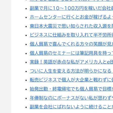
副業で月に10～100万円を稼いだ会社
ホームセンターに行くとお金が稼げるよ
東日本大震災で思い知らされた収入源を
ビジネスに仕組みを取り入れて半不労所
個人貿易で喜んでくれる方々の笑顔が見
個人貿易のセミナーには筆記用具を持っ
実録！英語が赤点な私がアメリカ人とeB
ついに人生を変える方法が明らかになる
転売ビジネスで個人が大企業と戦わずに
始発出勤・終電帰宅でも個人貿易で目標
年俸制なのにボーナスがない私が思わず
副業を会社にばれないように続けること