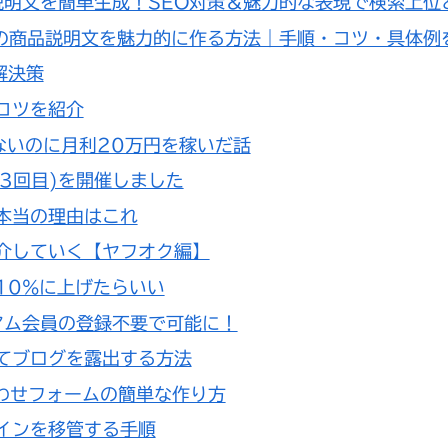
説明文を簡単生成！SEO対策＆魅力的な表現で検索上
クの商品説明文を魅力的に作る方法｜手順・コツ・具体例
解決策
コツを紹介
ないのに月利20万円を稼いだ話
3回目)を開催しました
本当の理由はこれ
介していく【ヤフオク編】
10%に上げたらいい
アム会員の登録不要で可能に！
てブログを露出する方法
合わせフォームの簡単な作り方
ドメインを移管する手順