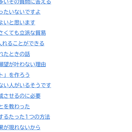
多いその質問に答える
ったいないですよ
よいと思います
さくても立派な貿易
入れることができる
れたときの話
願望が叶わない理由
ト」を作ろう
ない人がいるそうです
成させるのに必要
とを教わった
するたった1つの方法
果が現れないから