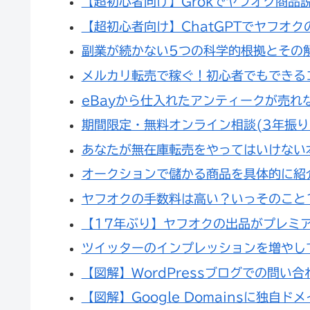
【超初心者向け】Grokでヤフオク商品
【超初心者向け】ChatGPTでヤフオ
副業が続かない5つの科学的根拠とその
メルカリ転売で稼ぐ！初心者でもできる
eBayから仕入れたアンティークが売れ
期間限定・無料オンライン相談(3年振り
あなたが無在庫転売をやってはいけない
オークションで儲かる商品を具体的に紹
ヤフオクの手数料は高い？いっそのこと
【17年ぶり】ヤフオクの出品がプレミ
ツイッターのインプレッションを増やし
【図解】WordPressブログでの問い
【図解】Google Domainsに独自