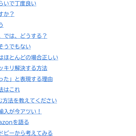
らいで丁度良い
すか？
う
。では、どうする？
そうでもない
はほとんどの場合正しい
ッキリ解決する方法
った」と表現する理由
法はこれ
む方法を教えてください
輸入が今アツい！
azonを語る
ドビーから考えてみる