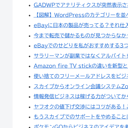
GADWPでアナリティクスが突然表示
【図解】WordPressのカテゴリーを
eBayに日本の製品が売ってる？それ仕
今まで転売で儲かるものが見つからなか
eBayでのせどりを私がおすすめする3
サラリーマンが副業ではなくアルバイト
Amazon fire TV stickの違いを新
使い捨てのフリーメールアドレスをビジ
スカイプからオンライン会議システムZ
情報発信ビジネスは稼げる力がついてか
ヤフオクの値下げ交渉にはコツがある！
もうスカイプでのサポートをやめること
ポケモンGOからビジネスのアイデアを