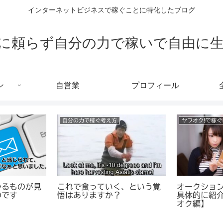
インターネットビジネスで稼ぐことに特化したブログ
に頼らず自分の力で稼いで自由に
ン
自営業
プロフィール
自分の力で稼ぐ考え方
ヤフオク!で稼ぐ
かるものが見
これで食っていく、という覚
オークショ
のです
悟はありますか？
具体的に紹
オク編】