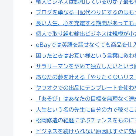
輸入ビジネスは飽和しているのか？最も
ブログを単なる日記代わりにするのはも
長い人生、心を充電する期間があっても
個人で取り組む輸出ビジネスは規模が小
eBayでは英語を話せなくても商品を仕
困ったときはお互い様という言葉に救わ
サラリーマンをやめて独立したいという
あなたの夢を叶える「やりたくないリス
ヤフオクでの出品にテンプレートを使わ
「あそび」はあなたの目標を無理なく達
人生という名の先生に自分の力で稼ぐこ
松岡修造の経歴に学ぶチャンスをものに
ビジネスを続けられない原因はすぐに効