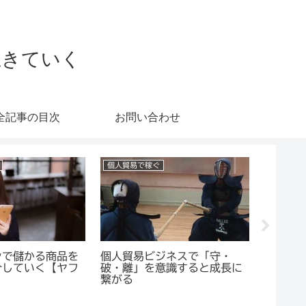
生きていく
全記事の目次
お問い合わせ
個人貿易で稼ぐ
ヤフオク!
ンで儲かる商品を
個人貿易ビジネスで「守・
輸入ビ
介していく【ヤフ
破・離」を意識すると成長に
同じよ
繋がる
は？