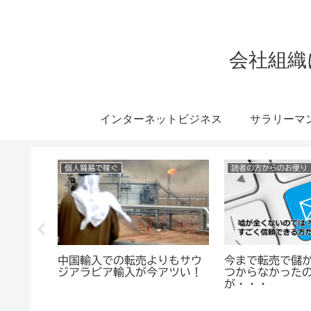
会社組織
インターネットビジネス
サラリーマ
個人貿易で稼ぐ
読者の方からのお便り
を送った
中国輸入での転売よりもサウ
今まで転売で儲
ルが来た
ジアラビア輸入が今アツい！
つからなかった
が・・・