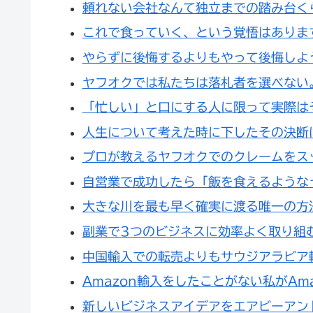
頼れない会社なんて独立までの踏み台く
これで食っていく、という覚悟はありま
やらずに後悔するよりもやって後悔しよ
ヤフオクでは私たちは落札者を選べない
「忙しい」と口にする人に限って実際は
人生について考えた時に下したその決断
プロが教えるヤフオクでのクレームをス
自営業で成功したら「飯を食えるような
大きな川を最も早く確実に渡る唯一の方
副業で3つのビジネスに効率よく取り組
中国輸入での転売よりもサウジアラビア
Amazon輸入をしたことがない私がAm
新しいビジネスアイデアをエアビーアン