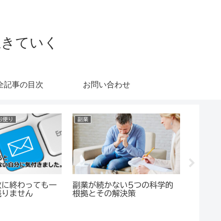
生きていく
全記事の目次
お問い合わせ
お便り
副業
個人貿易
敗に終わっても一
副業が続かない5つの科学的
個人貿
残りません
根拠とその解決策
の笑顔