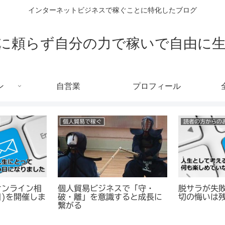
インターネットビジネスで稼ぐことに特化したブログ
に頼らず自分の力で稼いで自由に
ン
自営業
プロフィール
個人貿易で稼ぐ
読者の方からの
オンライン相
個人貿易ビジネスで「守・
脱サラが失
目)を開催しま
破・離」を意識すると成長に
切の悔いは
繋がる