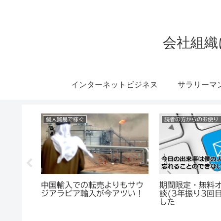
会社組織
インターネットビジネス
サラリーマ
個人貿易で稼ぐ
読者の方からのお便り
るという
中国輸入での転売よりもサウ
期間限定・無料
きます
ジアラビア輸入が今アツい！
談(3年振り3回
した