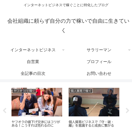
インターネットビジネスで稼ぐことに特化したブログ
会社組織に頼らず自分の力で稼いで自由に生きてい
く
インターネットビジネス
サラリーマン
自営業
プロフィール
全記事の目次
お問い合わせ
ヤフオク!で稼ぐ
個人貿易で稼ぐ
自
や
ヤフオクの値下げ交渉にはコツが
個人貿易ビジネスで「守・破・
「
ある！こうすれば売れるのに
離」を意識すると成長に繋がる
味