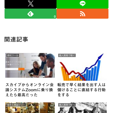
0
関連記事
便利ツール
個人貿易で稼ぐ
スカイプからオンライン会
転売で早く結果を出す人は
議システムZoomに乗り換
儲けることに直結する行動
えたら最高だった
をする
儲かる商品リスト
個人貿易で稼ぐ