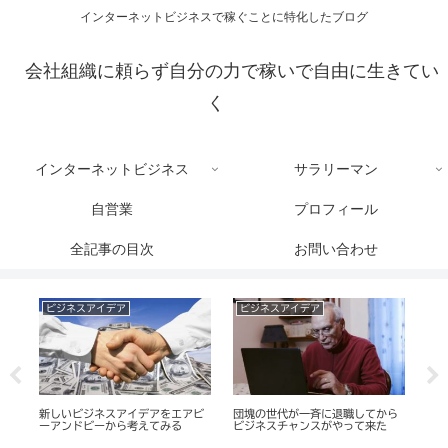
インターネットビジネスで稼ぐことに特化したブログ
会社組織に頼らず自分の力で稼いで自由に生きてい
く
インターネットビジネス
サラリーマン
自営業
プロフィール
全記事の目次
お問い合わせ
ヤフオク!で稼ぐ
個人貿易で稼ぐ
してから
ヤフオクでは私たちは落札者を選
転売で早く結果を出す人は儲ける
て来た
べない。では、どうする？
ことに直結する行動をする