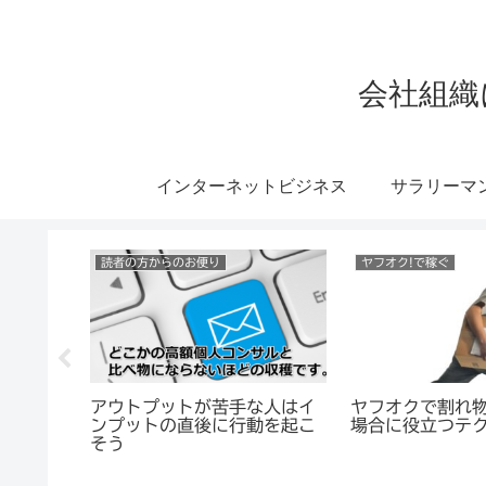
会社組織
インターネットビジネス
サラリーマ
便利ツール
eBayで稼ぐ
tGPT
もうスカイプでのサポートを
eBayで売れた
明文を魅
やめることにしまし
らフランス語で
順・コ
た・・・。
話
説