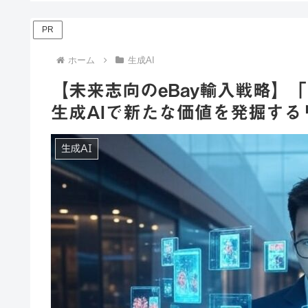
PR
ホーム
生成AI
【未来志向のeBay輸入戦略】
生成AIで新たな価値を発掘す
生成AI