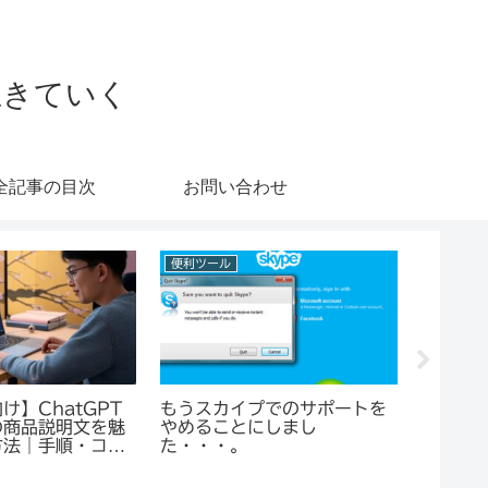
生きていく
全記事の目次
お問い合わせ
考え方
ブログ運営
個人貿易
と口にする人に限
【図解】Google Domains
eBay
そうでもない
に独自ドメインを移管する手
ークが
順
円を稼