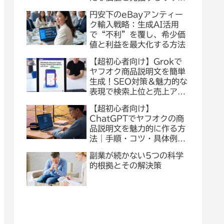
チ手法とは？
円安下のeBayアンティー
ク輸入戦略：生成AI活用
で“不利”を覆し、希少価
値と利益を最大化する方法
【超初心者向け】Grokで
ヤフオク商品説明文を簡単
生成！SEO対策＆魅力的な
表現で検索上位と売上アッ
プを目指そう
【超初心者向け】
ChatGPTでヤフオクの商
品説明文を魅力的に作る方
法｜手順・コツ・具体例を
徹底解説
副業が続かない5つの科学
的根拠とその解決策