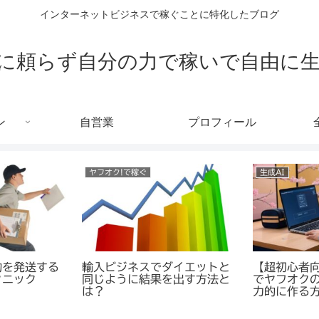
インターネットビジネスで稼ぐことに特化したブログ
に頼らず自分の力で稼いで自由に
ン
自営業
プロフィール
読者の方からのお便り
自分の力で稼ぐ
商品を送った
転売ビジネスのブログなのに
「忙しい」
メールが来た
マインドに関する記事が多い
って実際は
理由