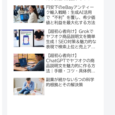
チ手法とは？
円安下のeBayアンティー
ク輸入戦略：生成AI活用
で“不利”を覆し、希少価
値と利益を最大化する方法
【超初心者向け】Grokで
ヤフオク商品説明文を簡単
生成！SEO対策＆魅力的な
表現で検索上位と売上アッ
プを目指そう
【超初心者向け】
ChatGPTでヤフオクの商
品説明文を魅力的に作る方
法｜手順・コツ・具体例を
徹底解説
副業が続かない5つの科学
的根拠とその解決策