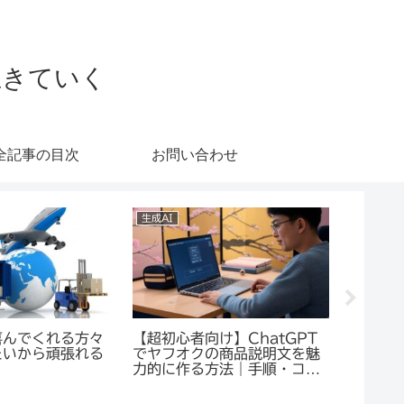
生きていく
全記事の目次
お問い合わせ
生成AI
ヤフオク!
喜んでくれる方々
【超初心者向け】ChatGPT
輸入ビ
たいから頑張れる
でヤフオクの商品説明文を魅
同じよ
力的に作る方法｜手順・コ
は？
ツ・具体例を徹底解説