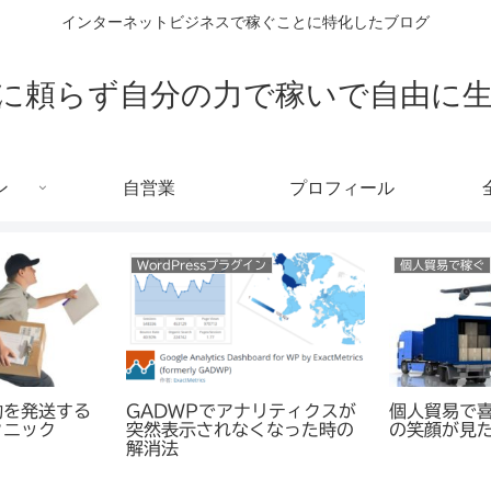
インターネットビジネスで稼ぐことに特化したブログ
に頼らず自分の力で稼いで自由に
ン
自営業
プロフィール
WordPressプラグイン
個人貿易で稼ぐ
物を発送する
GADWPでアナリティクスが
個人貿易で
クニック
突然表示されなくなった時の
の笑顔が見
解消法