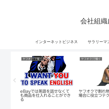
会社組織
インターネットビジネス
サラリーマ
ヤフオク!で稼ぐ
ヤフオク!で稼ぐ
るという
eBayでは英語を話せなくて
ヤフオクで割れ
きます
も商品を仕入れることができ
場合に役立つテ
る