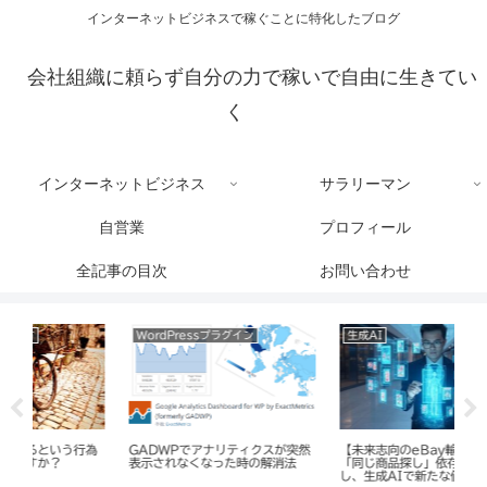
インターネットビジネスで稼ぐことに特化したブログ
会社組織に頼らず自分の力で稼いで自由に生きてい
く
インターネットビジネス
サラリーマン
自営業
プロフィール
全記事の目次
お問い合わせ
生成AI
せどりで稼ぐ
ブ
突然
【未来志向のeBay輸入戦略】
eBayでのせどりを私がおすすめ
【図
「同じ商品探し」依存から抜け出
する3つの理由
自
し、生成AIで新たな価値を発掘す