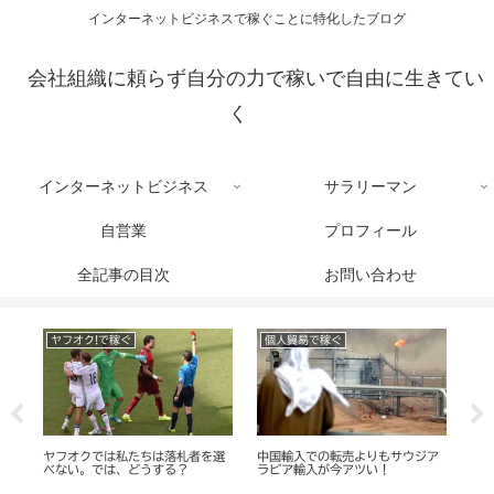
インターネットビジネスで稼ぐことに特化したブログ
会社組織に頼らず自分の力で稼いで自由に生きてい
く
インターネットビジネス
サラリーマン
自営業
プロフィール
全記事の目次
お問い合わせ
生成AI
ブログ運営
売よりもサウジア
【超初心者向け】ChatGPTでヤ
【図解】Google Domai
アツい！
フオクの商品説明文を魅力的に作
自ドメインを移管する手順
る方法｜手順・コツ・具体例を徹