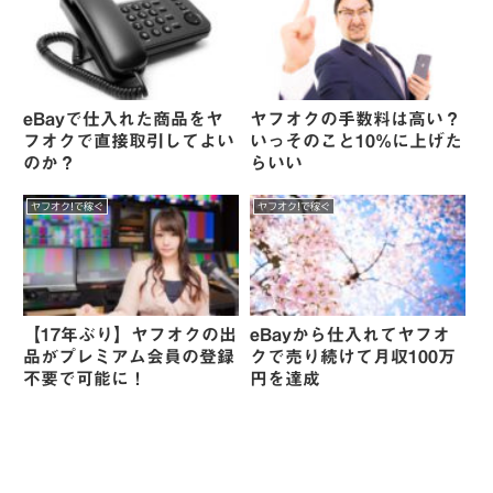
eBayで仕入れた商品をヤ
ヤフオクの手数料は高い？
フオクで直接取引してよい
いっそのこと10%に上げた
のか？
らいい
ヤフオク!で稼ぐ
ヤフオク!で稼ぐ
【17年ぶり】ヤフオクの出
eBayから仕入れてヤフオ
品がプレミアム会員の登録
クで売り続けて月収100万
不要で可能に！
円を達成